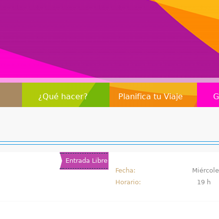
Jump to navigation
¿Qué hacer?
Planifica tu Viaje
G
Entrada Libre
Fecha:
Miércole
Horario:
19 h