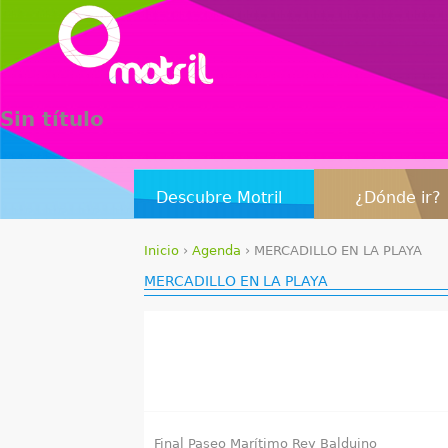
Sin título
Descubre Motril
¿Dónde ir?
Inicio
›
Agenda
›
MERCADILLO EN LA PLAYA
S
MERCADILLO EN LA PLAYA
e
e
n
c
Final Paseo Marítimo Rey Balduino