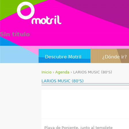
Sin título
Descubre Motril
¿Dónde ir?
Inicio
›
Agenda
›
LARIOS MUSIC (80'S)
S
LARIOS MUSIC (80'S)
e
e
n
c
Playa de Poniente, junto al templete