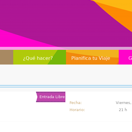
Jump to navigation
¿Qué hacer?
Planifica tu Viaje
G
Entrada Libre
Fecha:
Viernes,
Horario:
21 h