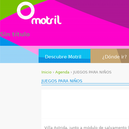
Sin título
Descubre Motril
¿Dónde ir?
Inicio
›
Agenda
›
JUEGOS PARA NIÑOS
S
JUEGOS PARA NIÑOS
e
e
n
c
Villa Astrida, junto a módulo de salvamento