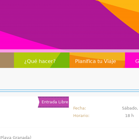
Jump to navigation
¿Qué hacer?
Planifica tu Viaje
G
Entrada Libre
Fecha:
Sábado,
Horario:
18 h
 (Playa Granada)