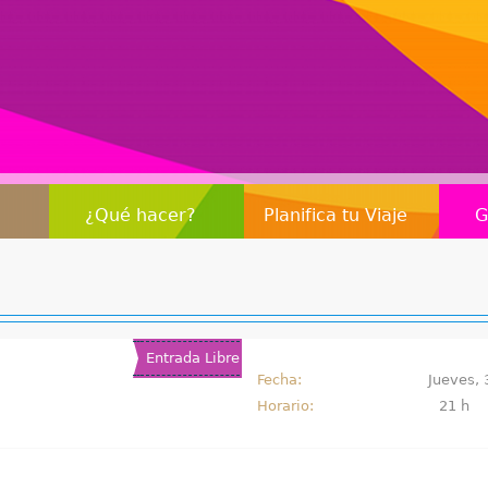
Jump to navigation
¿Qué hacer?
Planifica tu Viaje
G
Entrada Libre
Fecha:
Jueves, 
Horario:
21 h