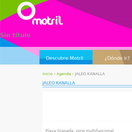
Sin título
Descubre Motril
¿Dónde ir?
Inicio
›
Agenda
›
JALEO KANALLA
S
JALEO KANALLA
e
e
n
c
Playa Granada, zona multifuncional