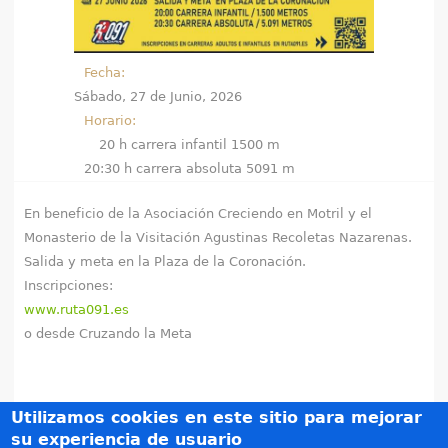
e
n
Fecha:
Sábado, 27 de Junio, 2026
t
Horario:
r
20 h carrera infantil 1500 m
20:30 h carrera absoluta 5091 m
a
En beneficio de la Asociación Creciendo en Motril y el
u
Monasterio de la Visitación Agustinas Recoletas Nazarenas.
s
Salida y meta en la Plaza de la Coronación.
Inscripciones:
t
www.ruta091.es
o desde Cruzando la Meta
e
d
Utilizamos cookies en este sitio para mejorar
a
su experiencia de usuario