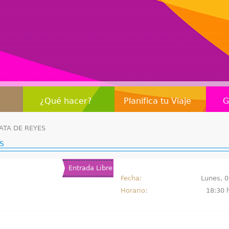
Jump to navigation
¿Qué hacer?
Planifica tu Viaje
G
ATA DE REYES
S
Entrada Libre
Fecha:
Lunes, 0
Horario:
18:30 