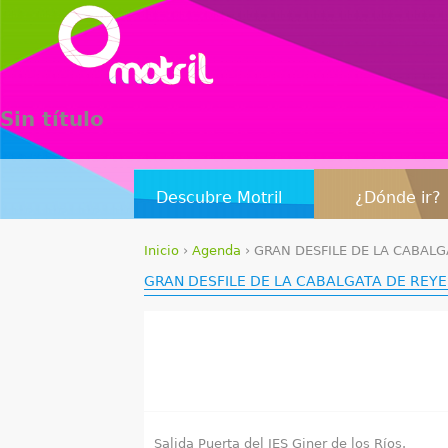
Sin título
Descubre Motril
¿Dónde ir?
Inicio
›
Agenda
›
GRAN DESFILE DE LA CABALG
S
GRAN DESFILE DE LA CABALGATA DE REYE
e
e
n
c
Salida Puerta del IES Giner de los Ríos.