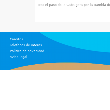
Tras el paso de la Cabalgata por la Rambla d
u
e
n
t
Créditos
r
Teléfonos de interés
Política de privacidad
a
Aviso legal
u
s
t
e
d