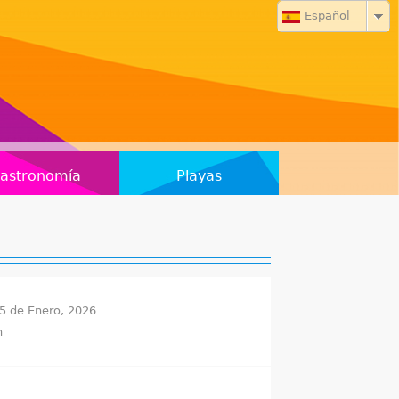
Español
astronomía
Playas
5 de Enero, 2026
h