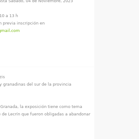
asta
Sábado, 04 de Noviembre, 2023
10 a 13 h
h previa inscripción en
gmail.com
zis
y granadinas del sur de la provincia
e Granada, la exposición tiene como tema
le de Lecrín que fueron obligadas a abandonar