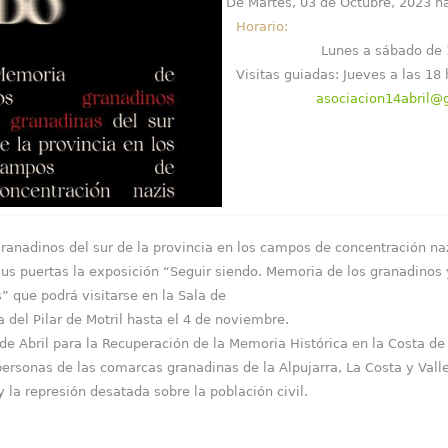
De
Martes, 03 de Octubre, 2023
h
Horario:
Lunes a sábado de 
Visitas guiadas: Jueves a las 18 
asociacion14abril@
ranadinos del sur de la provincia en los campos de concentración na
sus puertas la exposición “Seguir siendo. Memoria de los granadinos 
” que podrá visitarse en la Sala de
 del Pilar de Motril hasta el 4 de noviembre.
de Abril para la Recuperación de la Memoria Histórica en la Costa d
s personas de las comarcas granadinas de la Alpujarra, La Costa y Val
 la represión desatada sobre la población civil.