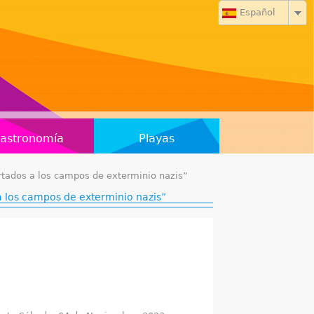
Español
astronomía
Playas
rtados a los campos de exterminio nazis”
a los campos de exterminio nazis”