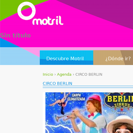
Sin título
Descubre Motril
¿Dónde ir?
Inicio
›
Agenda
›
CIRCO BERLIN
S
CIRCO BERLIN
e
e
n
c