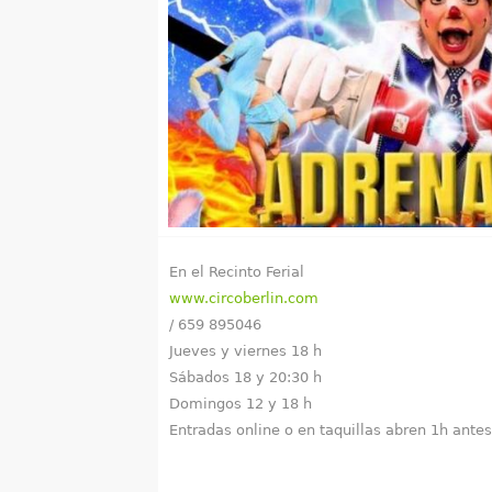
u
e
n
t
r
a
En el Recinto Ferial
u
www.circoberlin.com
s
/ 659 895046
Jueves y viernes 18 h
t
Sábados 18 y 20:30 h
Domingos 12 y 18 h
e
Entradas online o en taquillas abren 1h ante
d