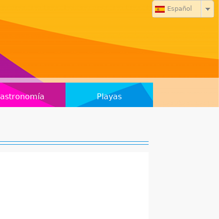
Español
astronomía
Playas