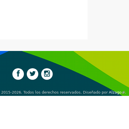
 2015-2026. Todos los derechos reservados. Diseñado por
Alzago
(lin
.