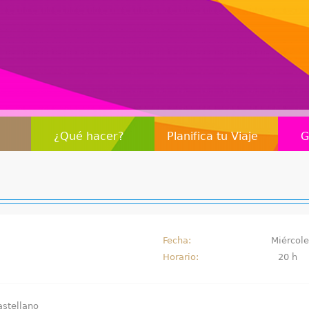
Jump to navigation
¿Qué hacer?
Planifica tu Viaje
G
Fecha:
Miércole
Horario:
20 h
astellano