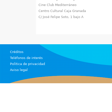
Cine Club Mediterráneo
u
Centro Cultural Caja Granada
e
C/ José Felipe Soto, 1 bajo A
n
t
r
Créditos
a
Teléfonos de interés
u
Política de privacidad
Aviso legal
s
t
e
d