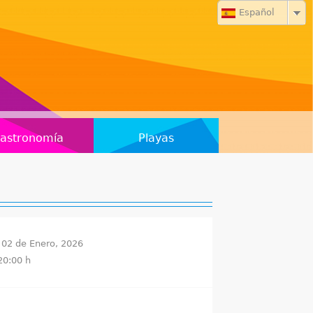
Español
astronomía
Playas
 02 de Enero, 2026
20:00 h