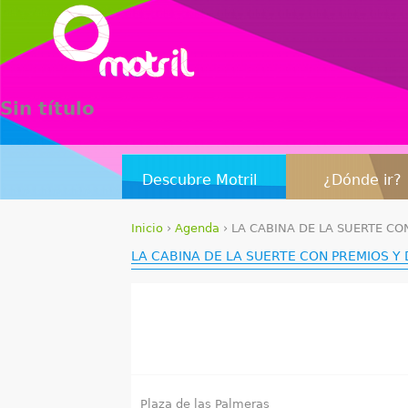
Sin título
Descubre Motril
¿Dónde ir?
Inicio
›
Agenda
›
LA CABINA DE LA SUERTE C
S
LA CABINA DE LA SUERTE CON PREMIOS 
e
e
n
c
Plaza de las Palmeras