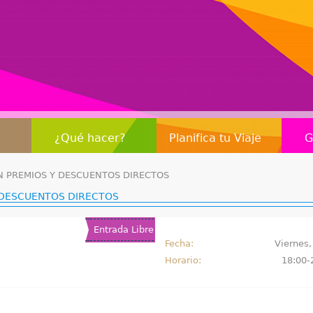
Jump to navigation
¿Qué hacer?
Planifica tu Viaje
G
ON PREMIOS Y DESCUENTOS DIRECTOS
Y DESCUENTOS DIRECTOS
Entrada Libre
Fecha:
Viernes,
Horario:
18:00-