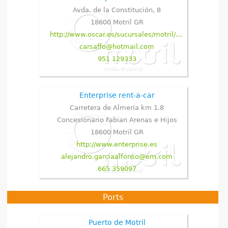
Avda. de la Constitución, 8
18600
Motril
GR
http://www.oscar.es/sucursales/motril/coche
carsaffo@hotmail.com
951 129333
Enterprise rent-a-car
Carretera de Almería km 1.8
Concesionario Fabian Arenas e Hijos
18600
Motril
GR
http://www.enterprise.es
alejandro.garciaalfonso@em.com
665 359097
Ports
Puerto de Motril