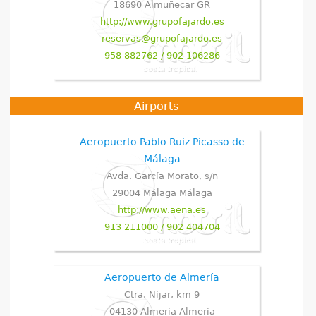
18690
Almuñecar
GR
http://www.grupofajardo.es
reservas@grupofajardo.es
958 882762 / 902 106286
Airports
Aeropuerto Pablo Ruiz Picasso de
Málaga
Avda. García Morato, s/n
29004
Málaga
Málaga
http://www.aena.es
913 211000 / 902 404704
Aeropuerto de Almería
Ctra. Níjar, km 9
04130
Almería
Almería