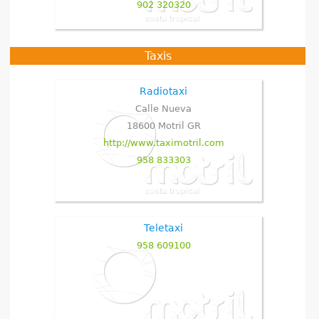
902 320320
Taxis
Radiotaxi
Calle Nueva
18600
Motril
GR
http://www.taximotril.com
958 833303
Teletaxi
958 609100