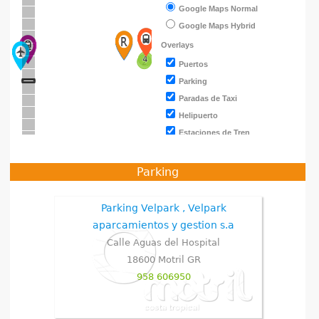
Google Maps Normal
h
Google Maps Hybrid
e
Overlays
4
4
2
2
Puertos
r
Parking
Paradas de Taxi
e
Helipuerto
Estaciones de Tren
Estaciones de Autobuses
Autobús comarcal
Parking
Autobus Urbano
Alquiler de coches
Parking Velpark , Velpark
Aeropuertos
aparcamientos y gestion s.a
Calle Aguas del Hospital
18600
Motril
GR
958 606950