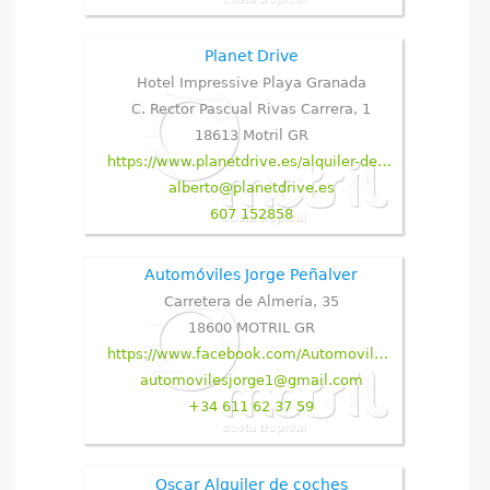
Planet Drive
Hotel Impressive Playa Granada
C. Rector Pascual Rivas Carrera, 1
18613
Motril
GR
https://www.planetdrive.es/alquiler-de-coches-en-playa-granada-motril/
alberto@planetdrive.es
607 152858
Automóviles Jorge Peñalver
Carretera de Almería, 35
18600
MOTRIL
GR
https://www.facebook.com/AutomovilesJorge/about
automovilesjorge1@gmail.com
+34 611 62 37 59
Oscar Alquiler de coches