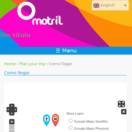
Jump to navigation
English
Sin título
☰ Menu
Home
›
Plan your trip
›
Como llegar
Y
Como llegar
o
u
a
Base Layer
r
Google Maps Satellite
e
Google Maps Physical