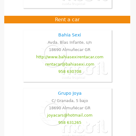
Rent a car
Bahia Sexi
Avda. Blas Infante, s/n
18690
Almuñecar
GR
http://www.bahiasexirentacar.com
rentacar@bahiasexi.com
958 630708
Grupo Joya
C/ Granada, 5 bajo
18690
Almuñécar
GR
joyacars@hotmail.com
958 631265